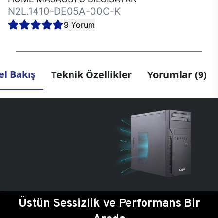
N2L.1410-DE05A-00C-K
9 Yorum
l Bakış
Teknik Özellikler
Yorumlar (9)
Üstün Sessizlik ve Performans Bir