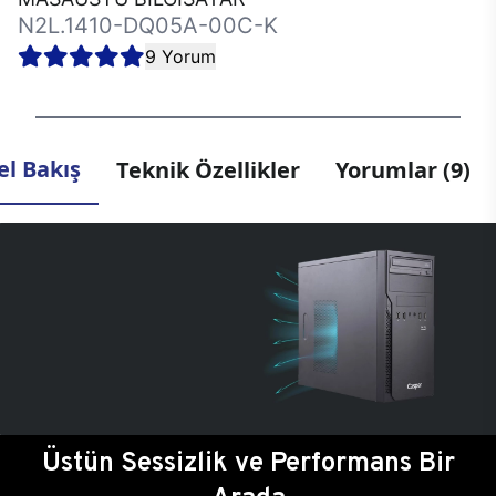
N2L.1410-DQ05A-00C-K
9 Yorum
l Bakış
Teknik Özellikler
Yorumlar (9)
Üstün Sessizlik ve Performans Bir