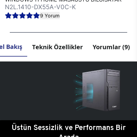
N2L.1410-DX55A-V0C-K
9 Yorum
l Bakış
Teknik Özellikler
Yorumlar (9)
Üstün Sessizlik ve Performans Bir