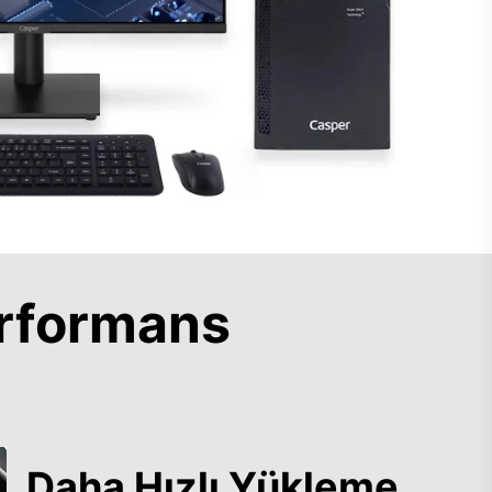
rformans
Daha Hızlı Yükleme