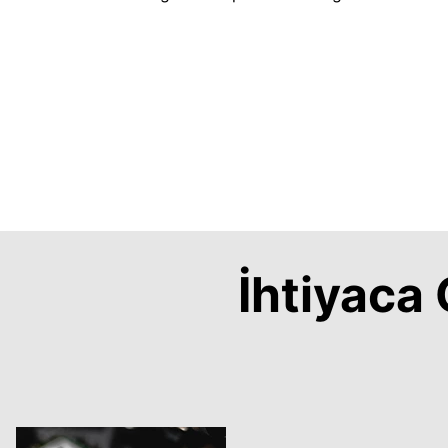
İhtiyac