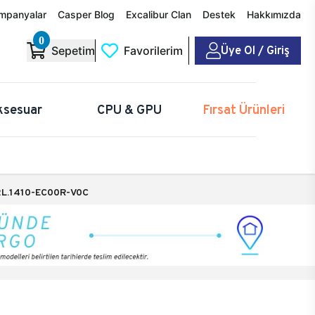
mpanyalar
Casper Blog
Excalibur Clan
Destek
Hakkımızda
0
Üye Ol / Giriş
Sepetim
Favorilerim
ksesuar
CPU & GPU
Fırsat Ürünleri
L.1410-EC00R-V0C