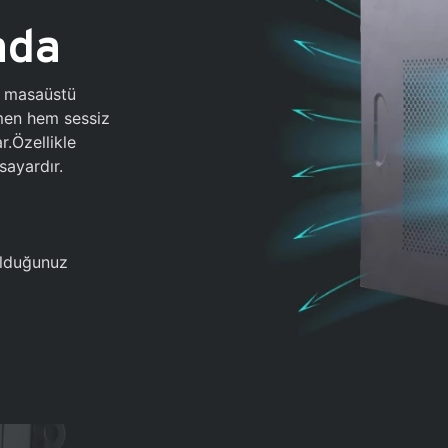
ada
0 masaüstü
ğmen hem sessiz
.Özellikle
sayardır.
 olduğunuz