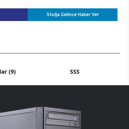
Stoğa Gelince Haber Ver
ar (9)
SSS