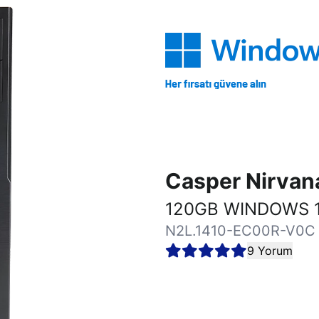
Casper Nirva
120GB WINDOWS 1
N2L.1410-EC00R-V0C
9 Yorum