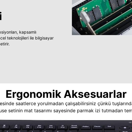
i
yonları, kapsamlı
 teknolojileri ile bilgisayar
tirir.
Ergonomik Aksesuarlar
esinde saatlerce yorulmadan çalışabilirsiniz çünkü tuşlarınd
use setinin mat tasarımı sayesinde parmak izi tutmadan temi