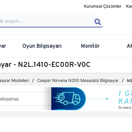
Kurumsal Çözümler
Ka
yar
Oyun Bilgisayarı
Monitör
A
sayar - N2L.1410-EC00R-V0C
sayar Modelleri
Casper Nirvana N200 Masaüstü Bilgisayar
N2