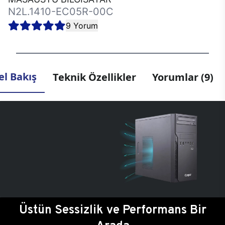
N2L.1410-EC05R-00C
9 Yorum
l Bakış
Teknik Özellikler
Yorumlar (9)
Üstün Sessizlik ve Performans Bir