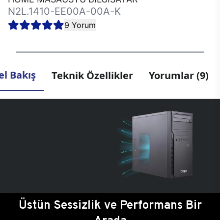
N2L.1410-EE00A-00A-K
9 Yorum
l Bakış
Teknik Özellikler
Yorumlar (9)
Üstün Sessizlik ve Performans Bir