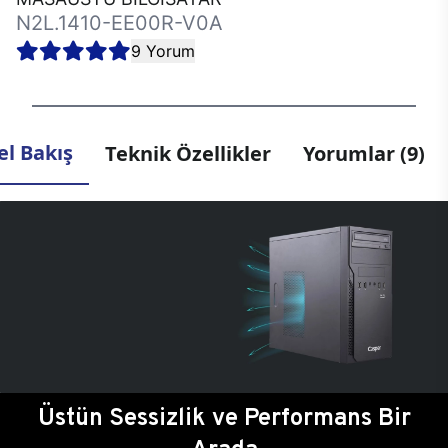
N2L.1410-EE00R-V0A
9 Yorum
l Bakış
Teknik Özellikler
Yorumlar (9)
Üstün Sessizlik ve Performans Bir