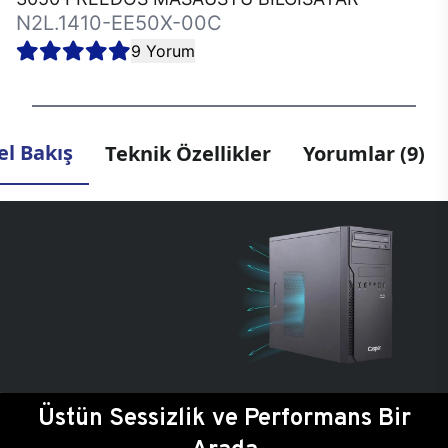
N2L.1410-EE50X-00C
9 Yorum
l Bakış
Teknik Özellikler
Yorumlar (9)
Üstün Sessizlik ve Performans Bir