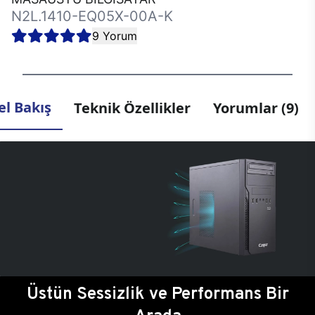
N2L.1410-EQ05X-00A-K
9 Yorum
l Bakış
Teknik Özellikler
Yorumlar (9)
Üstün Sessizlik ve Performans Bir