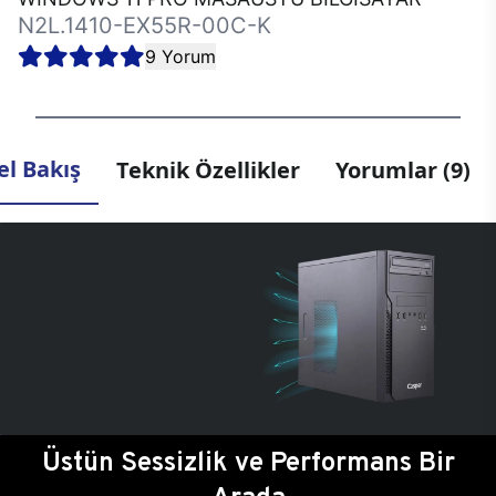
N2L.1410-EX55R-00C-K
9 Yorum
l Bakış
Teknik Özellikler
Yorumlar (9)
Üstün Sessizlik ve Performans Bir