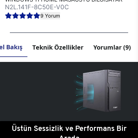
N2L.141F-8C50E-V0C
9 Yorum
l Bakış
Teknik Özellikler
Yorumlar (9)
Üstün Sessizlik ve Performans Bir