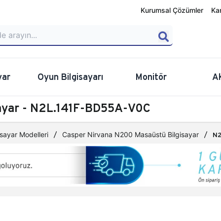
Kurumsal Çözümler
Ka
yar
Oyun Bilgisayarı
Monitör
A
ayar - N2L.141F-BD55A-V0C
sayar Modelleri
Casper Nirvana N200 Masaüstü Bilgisayar
N2