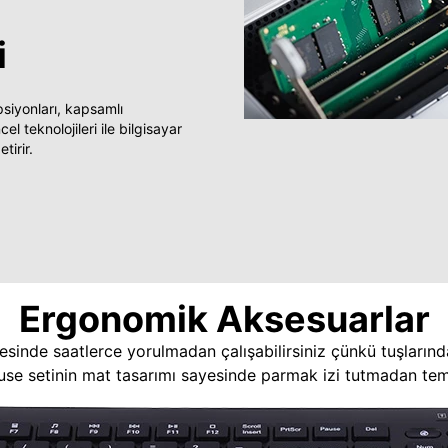
i
yonları, kapsamlı
 teknolojileri ile bilgisayar
tirir.
Ergonomik Aksesuarlar
esinde saatlerce yorulmadan çalışabilirsiniz çünkü tuşlarınd
use setinin mat tasarımı sayesinde parmak izi tutmadan temi