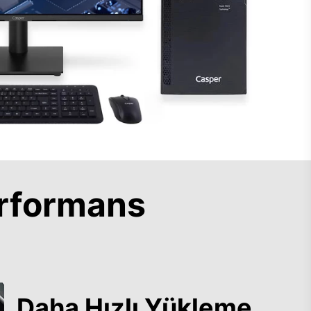
rformans
Daha Hızlı Yükleme