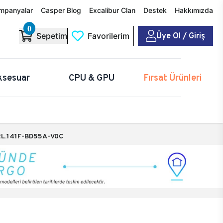
mpanyalar
Casper Blog
Excalibur Clan
Destek
Hakkımızda
0
Üye Ol / Giriş
Sepetim
Favorilerim
ksesuar
CPU & GPU
Fırsat Ürünleri
L.141F-BD55A-V0C