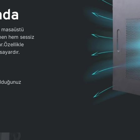
ada
0 masaüstü
ğmen hem sessiz
.Özellikle
sayardır.
 olduğunuz