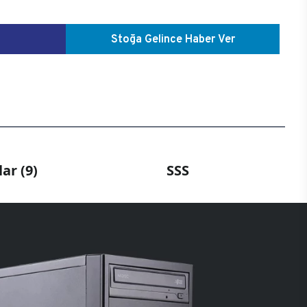
Stoğa Gelince Haber Ver
ar (9)
SSS