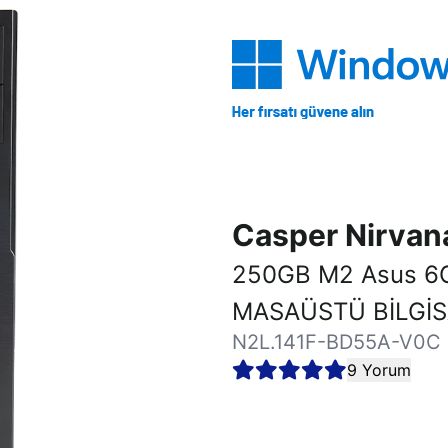
Casper Nirva
250GB M2 Asus 6
MASAÜSTÜ BİLGİ
N2L.141F-BD55A-V0C
9 Yorum