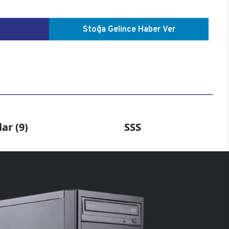
Stoğa Gelince Haber Ver
ar (9)
SSS