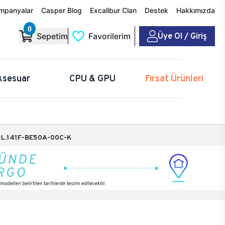
mpanyalar
Casper Blog
Excalibur Clan
Destek
Hakkımızda
0
Üye Ol / Giriş
Sepetim
Favorilerim
ksesuar
CPU & GPU
Fırsat Ürünleri
L.141F-BE50A-00C-K