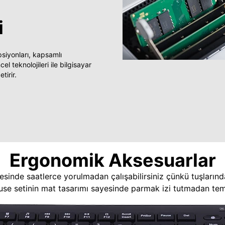
i
yonları, kapsamlı
 teknolojileri ile bilgisayar
tirir.
Ergonomik Aksesuarlar
esinde saatlerce yorulmadan çalışabilirsiniz çünkü tuşlarınd
use setinin mat tasarımı sayesinde parmak izi tutmadan temi