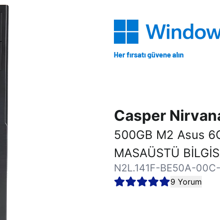
Casper Nirva
500GB M2 Asus 6
MASAÜSTÜ BİLGİ
N2L.141F-BE50A-00C
9 Yorum