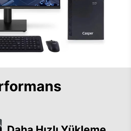
rformans
Daha Hızlı Yükleme