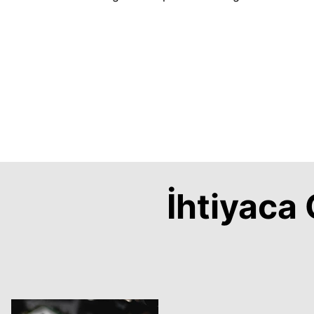
İhtiyac