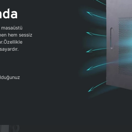
ada
0 masaüstü
ğmen hem sessiz
.Özellikle
sayardır.
 olduğunuz