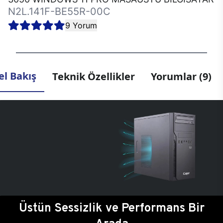
N2L.141F-BE55R-00C
9 Yorum
l Bakış
Teknik Özellikler
Yorumlar (9)
Üstün Sessizlik ve Performans Bir