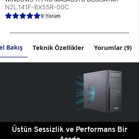
N2L.141F-BX55R-00C
9 Yorum
l Bakış
Teknik Özellikler
Yorumlar (9)
Üstün Sessizlik ve Performans Bir