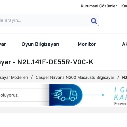
Kurumsal Çözümler
Ka
yar
Oyun Bilgisayarı
Monitör
A
ayar - N2L.141F-DE55R-V0C-K
sayar Modelleri
Casper Nirvana N200 Masaüstü Bilgisayar
N2