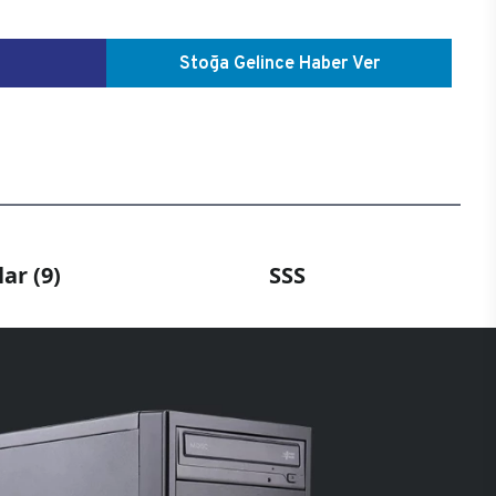
Stoğa Gelince Haber Ver
ar (9)
SSS