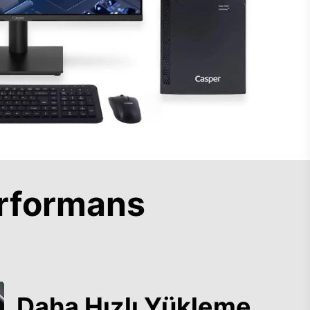
rformans
Daha Hızlı Yükleme