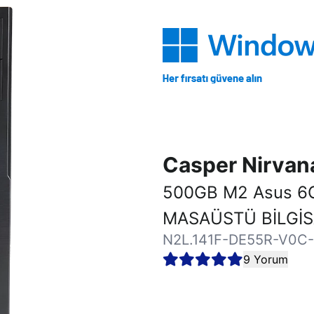
Casper Nirva
500GB M2 Asus 6
MASAÜSTÜ BİLGİ
N2L.141F-DE55R-V0C
9 Yorum