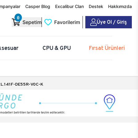
mpanyalar
Casper Blog
Excalibur Clan
Destek
Hakkımızda
0
Üye Ol / Giriş
Sepetim
Favorilerim
ksesuar
CPU & GPU
Fırsat Ürünleri
L.141F-DE55R-V0C-K