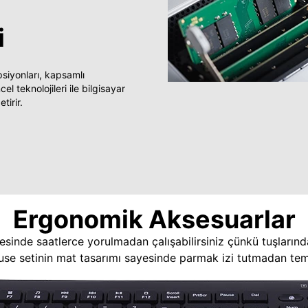
i
yonları, kapsamlı
 teknolojileri ile bilgisayar
tirir.
Ergonomik Aksesuarlar
esinde saatlerce yorulmadan çalışabilirsiniz çünkü tuşlarınd
use setinin mat tasarımı sayesinde parmak izi tutmadan temi