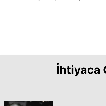
İhtiyac