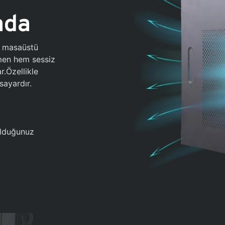
ada
0 masaüstü
ğmen hem sessiz
.Özellikle
sayardır.
 olduğunuz