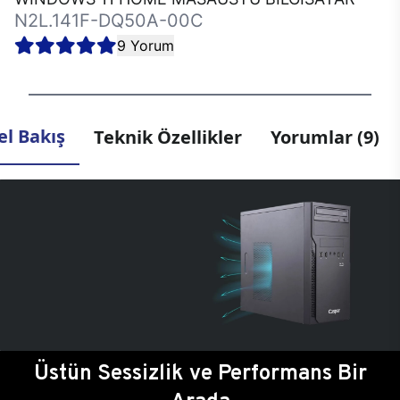
N2L.141F-DQ50A-00C
9 Yorum
l Bakış
Teknik Özellikler
Yorumlar (9)
Üstün Sessizlik ve Performans Bir