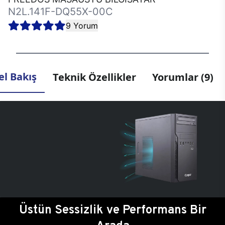
N2L.141F-DQ55X-00C
9 Yorum
l Bakış
Teknik Özellikler
Yorumlar (9)
Üstün Sessizlik ve Performans Bir