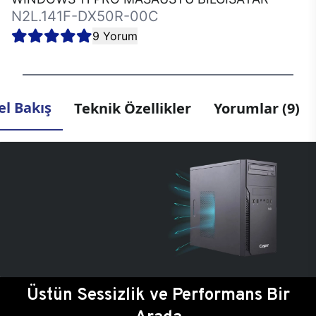
N2L.141F-DX50R-00C
9 Yorum
l Bakış
Teknik Özellikler
Yorumlar (9)
Üstün Sessizlik ve Performans Bir