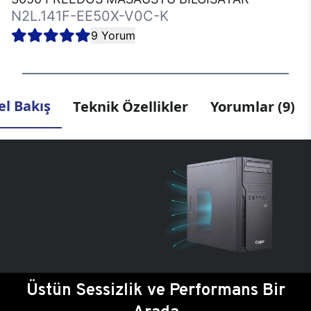
N2L.141F-EE50X-V0C-K
9 Yorum
l Bakış
Teknik Özellikler
Yorumlar (9)
Üstün Sessizlik ve Performans Bir