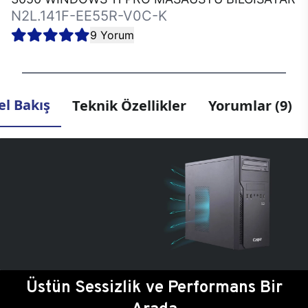
N2L.141F-EE55R-V0C-K
9 Yorum
l Bakış
Teknik Özellikler
Yorumlar (9)
Üstün Sessizlik ve Performans Bir