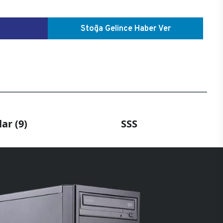
Stoğa Gelince Haber Ver
ar (9)
SSS