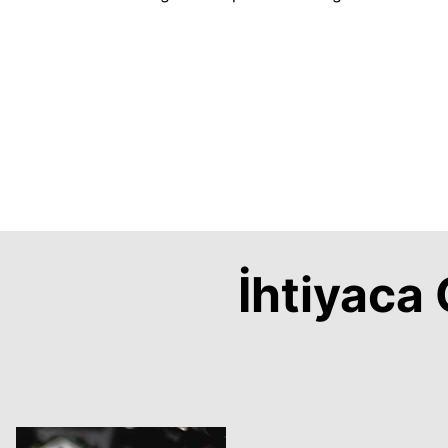
İhtiyac