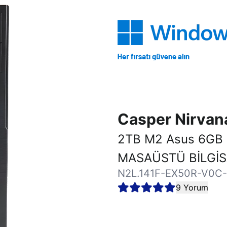
Casper Nirva
2TB M2 Asus 6GB
MASAÜSTÜ BİLGİ
N2L.141F-EX50R-V0C
9 Yorum