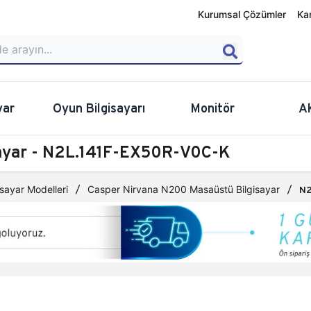
Kurumsal Çözümler
Ka
yar
Oyun Bilgisayarı
Monitör
A
sayar - N2L.141F-EX50R-V0C-K
sayar Modelleri
Casper Nirvana N200 Masaüstü Bilgisayar
N2