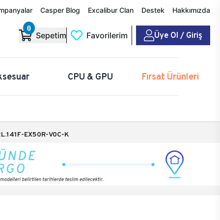
mpanyalar
Casper Blog
Excalibur Clan
Destek
Hakkımızda
0
Üye Ol / Giriş
Sepetim
Favorilerim
ksesuar
CPU & GPU
Fırsat Ürünleri
L.141F-EX50R-V0C-K