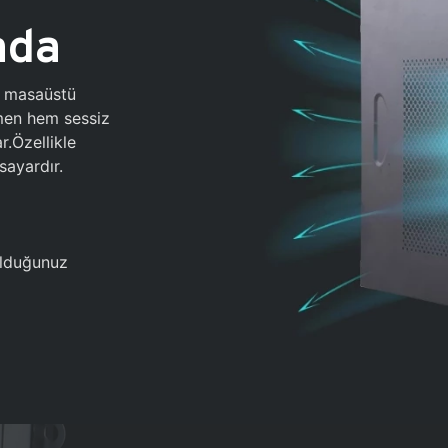
ada
0 masaüstü
ğmen hem sessiz
.Özellikle
sayardır.
 olduğunuz