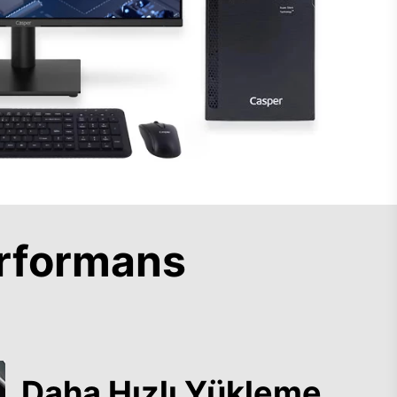
rformans
Daha Hızlı Yükleme