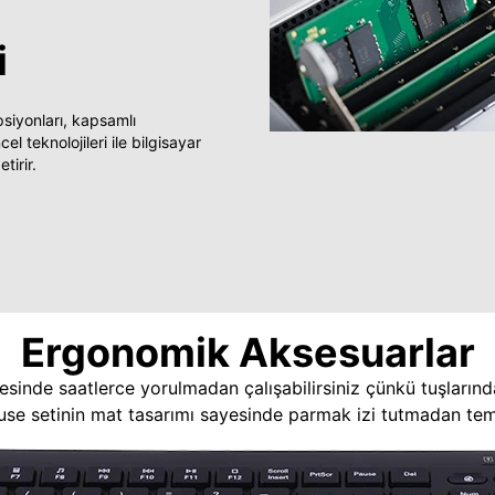
i
yonları, kapsamlı
 teknolojileri ile bilgisayar
tirir.
Ergonomik Aksesuarlar
esinde saatlerce yorulmadan çalışabilirsiniz çünkü tuşlarınd
use setinin mat tasarımı sayesinde parmak izi tutmadan temi