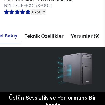
N2L.141F-EX55X-00C
9 Yorum
l Bakış
Teknik Özellikler
Yorumlar (9)
Üstün Sessizlik ve Performans Bir