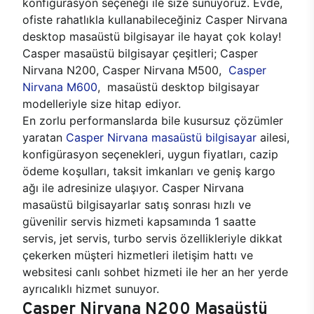
konfigürasyon seçeneği ile size sunuyoruz. Evde,
ofiste rahatlıkla kullanabileceğiniz Casper Nirvana
desktop masaüstü bilgisayar ile hayat çok kolay!
Casper masaüstü bilgisayar çeşitleri; Casper
Nirvana N200, Casper Nirvana M500,
Casper
Nirvana M600
, masaüstü desktop bilgisayar
modelleriyle size hitap ediyor.
En zorlu performanslarda bile kusursuz çözümler
yaratan
Casper Nirvana masaüstü bilgisayar
ailesi,
konfigürasyon seçenekleri, uygun fiyatları, cazip
ödeme koşulları, taksit imkanları ve geniş kargo
ağı ile adresinize ulaşıyor. Casper Nirvana
masaüstü bilgisayarlar satış sonrası hızlı ve
güvenilir servis hizmeti kapsamında 1 saatte
servis, jet servis, turbo servis özellikleriyle dikkat
çekerken müşteri hizmetleri iletişim hattı ve
websitesi canlı sohbet hizmeti ile her an her yerde
ayrıcalıklı hizmet sunuyor.
Casper Nirvana N200 Masaüstü