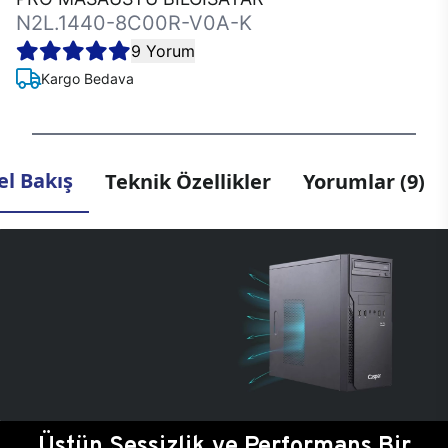
N2L.1440-8C00R-V0A-K
9 Yorum
Kargo Bedava
l Bakış
Teknik Özellikler
Yorumlar (9)
Üstün Sessizlik ve Performans Bir