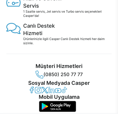
Servis
1 Saatte servis, Jet servis ve Turbo servis seçenekleri
Casper'da!
Canlı Destek
Hizmeti
Ürünlerinizle ilgili Casper Canlı Destek hizmeti her daim
sizinle.
Müşteri Hizmetleri
(0850) 250 77 77
Sosyal Medyada Casper
Casper Facebook
Casper Instagram
Casper Twitter
Casper LinkedIn
Casper YouTube
Casper TikTok
Mobil Uygulama