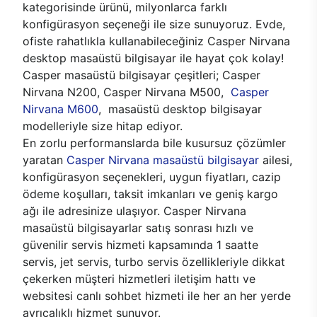
kategorisinde ürünü, milyonlarca farklı
konfigürasyon seçeneği ile size sunuyoruz. Evde,
ofiste rahatlıkla kullanabileceğiniz Casper Nirvana
desktop masaüstü bilgisayar ile hayat çok kolay!
Casper masaüstü bilgisayar çeşitleri; Casper
Nirvana N200, Casper Nirvana M500,
Casper
Nirvana M600
, masaüstü desktop bilgisayar
modelleriyle size hitap ediyor.
En zorlu performanslarda bile kusursuz çözümler
yaratan
Casper Nirvana masaüstü bilgisayar
ailesi,
konfigürasyon seçenekleri, uygun fiyatları, cazip
ödeme koşulları, taksit imkanları ve geniş kargo
ağı ile adresinize ulaşıyor. Casper Nirvana
masaüstü bilgisayarlar satış sonrası hızlı ve
güvenilir servis hizmeti kapsamında 1 saatte
servis, jet servis, turbo servis özellikleriyle dikkat
çekerken müşteri hizmetleri iletişim hattı ve
websitesi canlı sohbet hizmeti ile her an her yerde
ayrıcalıklı hizmet sunuyor.