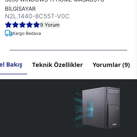
BİLGİSAYAR
N2L.1440-8C55T-V0C
9 Yorum
Kargo Bedava
l Bakış
Teknik Özellikler
Yorumlar (9)