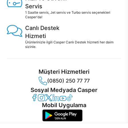
Servis
1 Saatte servis, Jet servis ve Turbo servis seçenekleri
Casper'da!
Canlı Destek
Hizmeti
Ürünlerinizle ilgili Casper Canlı Destek hizmeti her daim
sizinle.
Müşteri Hizmetleri
(0850) 250 77 77
Sosyal Medyada Casper
Casper Facebook
Casper Instagram
Casper Twitter
Casper LinkedIn
Casper YouTube
Casper TikTok
Mobil Uygulama