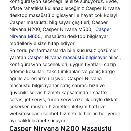
konfigürasyon seçeneği ile size sunuyoruz. Evde,
ofiste rahatlıkla kullanabileceğiniz Casper Nirvana
desktop masaüstü bilgisayar ile hayat çok kolay!
Casper masaüstü bilgisayar çeşitleri; Casper
Nirvana N200, Casper Nirvana M500,
Casper
Nirvana M600
, masaüstü desktop bilgisayar
modelleriyle size hitap ediyor.
En zorlu performanslarda bile kusursuz çözümler
yaratan
Casper Nirvana masaüstü bilgisayar
ailesi,
konfigürasyon seçenekleri, uygun fiyatları, cazip
ödeme koşulları, taksit imkanları ve geniş kargo
ağı ile adresinize ulaşıyor. Casper Nirvana
masaüstü bilgisayarlar satış sonrası hızlı ve
güvenilir servis hizmeti kapsamında 1 saatte
servis, jet servis, turbo servis özellikleriyle dikkat
çekerken müşteri hizmetleri iletişim hattı ve
websitesi canlı sohbet hizmeti ile her an her yerde
ayrıcalıklı hizmet sunuyor.
Casper Nirvana N200 Masaüstü