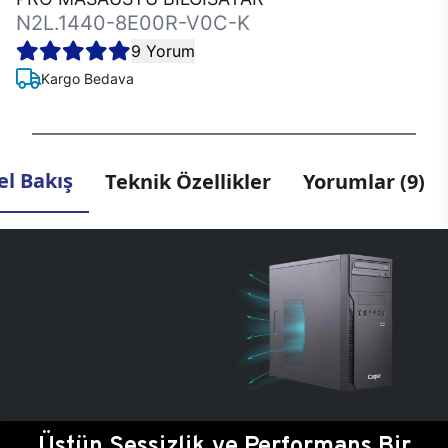
N2L.1440-8E00R-V0C-K
9 Yorum
Kargo Bedava
l Bakış
Teknik Özellikler
Yorumlar (9)
Üstün Sessizlik ve Performans Bir