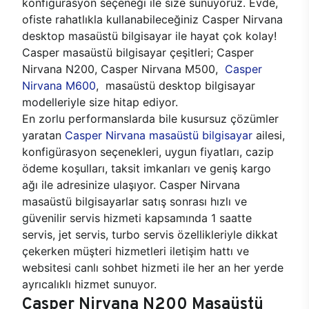
konfigürasyon seçeneği ile size sunuyoruz. Evde,
ofiste rahatlıkla kullanabileceğiniz Casper Nirvana
desktop masaüstü bilgisayar ile hayat çok kolay!
Casper masaüstü bilgisayar çeşitleri; Casper
Nirvana N200, Casper Nirvana M500,
Casper
Nirvana M600
, masaüstü desktop bilgisayar
modelleriyle size hitap ediyor.
En zorlu performanslarda bile kusursuz çözümler
yaratan
Casper Nirvana masaüstü bilgisayar
ailesi,
konfigürasyon seçenekleri, uygun fiyatları, cazip
ödeme koşulları, taksit imkanları ve geniş kargo
ağı ile adresinize ulaşıyor. Casper Nirvana
masaüstü bilgisayarlar satış sonrası hızlı ve
güvenilir servis hizmeti kapsamında 1 saatte
servis, jet servis, turbo servis özellikleriyle dikkat
çekerken müşteri hizmetleri iletişim hattı ve
websitesi canlı sohbet hizmeti ile her an her yerde
ayrıcalıklı hizmet sunuyor.
Casper Nirvana N200 Masaüstü