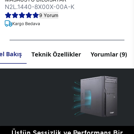
N2L.1440-8X00X-00A-K
9 Yorum
Kargo Bedava
l Bakış
Teknik Özellikler
Yorumlar (9)
Üstün Sessizlik ve Performans Bir