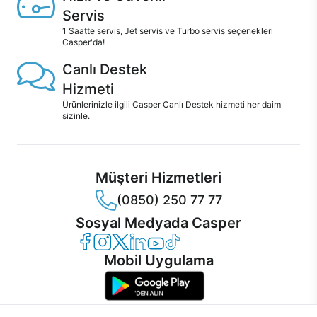
Servis
1 Saatte servis, Jet servis ve Turbo servis seçenekleri
Casper'da!
Canlı Destek
Hizmeti
Ürünlerinizle ilgili Casper Canlı Destek hizmeti her daim
sizinle.
Müşteri Hizmetleri
(0850) 250 77 77
Sosyal Medyada Casper
Casper Facebook
Casper Instagram
Casper Twitter
Casper LinkedIn
Casper YouTube
Casper TikTok
Mobil Uygulama