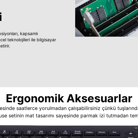
i
yonları, kapsamlı
 teknolojileri ile bilgisayar
tirir.
Ergonomik Aksesuarlar
esinde saatlerce yorulmadan çalışabilirsiniz çünkü tuşlarınd
use setinin mat tasarımı sayesinde parmak izi tutmadan temi