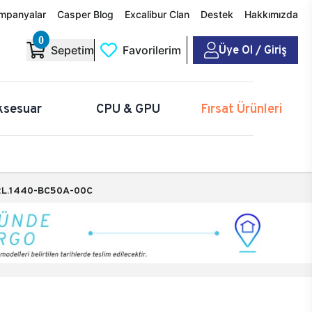
mpanyalar
Casper Blog
Excalibur Clan
Destek
Hakkımızda
0
Üye Ol / Giriş
Sepetim
Favorilerim
ksesuar
CPU & GPU
Fırsat Ürünleri
L.1440-BC50A-00C