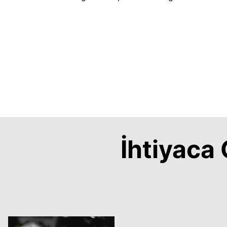
İhtiyac