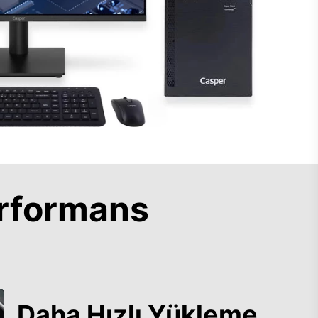
rformans
Daha Hızlı Yükleme