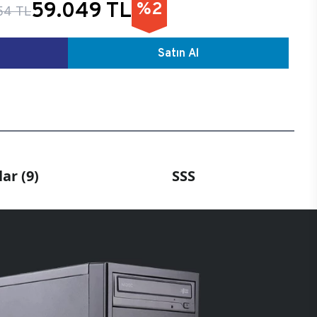
59.049 TL
%2
54 TL
Satın Al
ar (9)
SSS