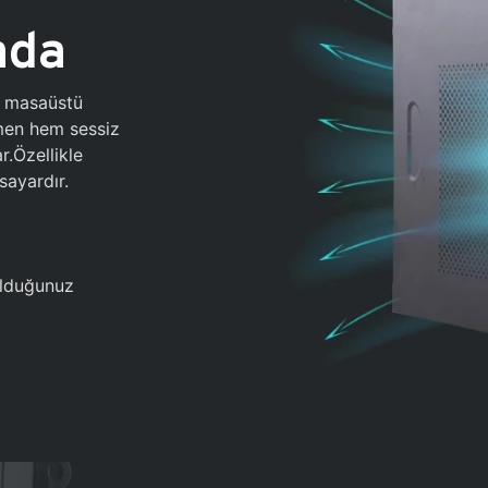
ada
0 masaüstü
ğmen hem sessiz
.Özellikle
sayardır.
 olduğunuz