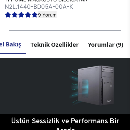
N2L.1440-BD05A-00A-K
9 Yorum
l Bakış
Teknik Özellikler
Yorumlar (9)
Üstün Sessizlik ve Performans Bir