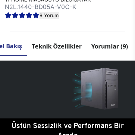
N2L.1440-BD05A-V0C-K
9 Yorum
l Bakış
Teknik Özellikler
Yorumlar (9)
Üstün Sessizlik ve Performans Bir