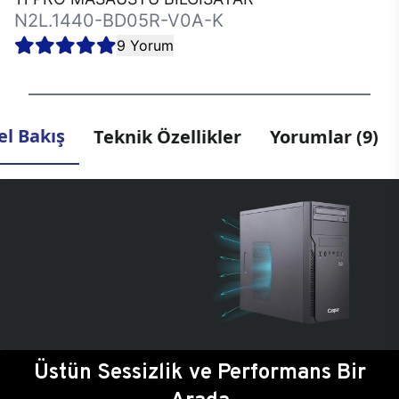
N2L.1440-BD05R-V0A-K
9 Yorum
l Bakış
Teknik Özellikler
Yorumlar (9)
Üstün Sessizlik ve Performans Bir