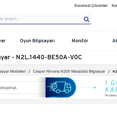
Kurumsal Çözümler
Ka
yar
Oyun Bilgisayarı
Monitör
A
sayar - N2L.1440-BE50A-V0C
sayar Modelleri
Casper Nirvana N200 Masaüstü Bilgisayar
N2