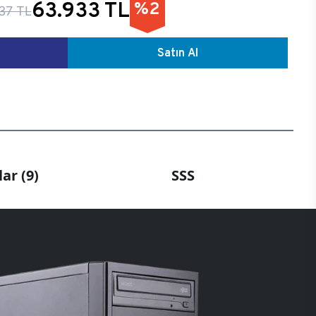
63.933 TL
%2
37 TL
Satın Al
ar (9)
SSS