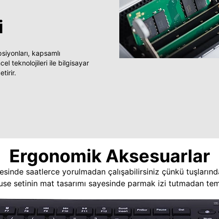
i
yonları, kapsamlı
 teknolojileri ile bilgisayar
tirir.
Ergonomik Aksesuarlar
esinde saatlerce yorulmadan çalışabilirsiniz çünkü tuşlarınd
use setinin mat tasarımı sayesinde parmak izi tutmadan temi