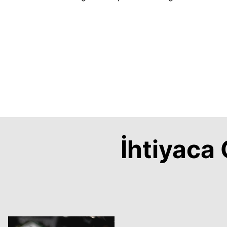
İhtiyac