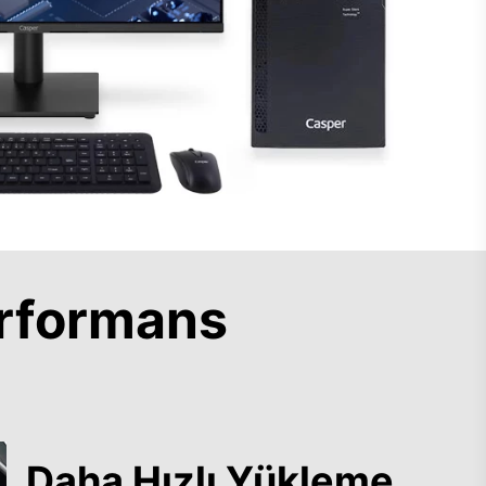
rformans
Daha Hızlı Yükleme