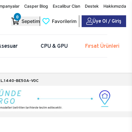
mpanyalar
Casper Blog
Excalibur Clan
Destek
Hakkımızda
0
Üye Ol / Giriş
Sepetim
Favorilerim
ksesuar
CPU & GPU
Fırsat Ürünleri
L.1440-BE50A-V0C