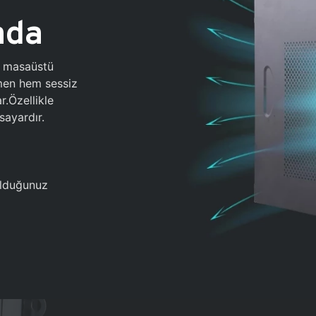
ada
0 masaüstü
ğmen hem sessiz
.Özellikle
sayardır.
 olduğunuz