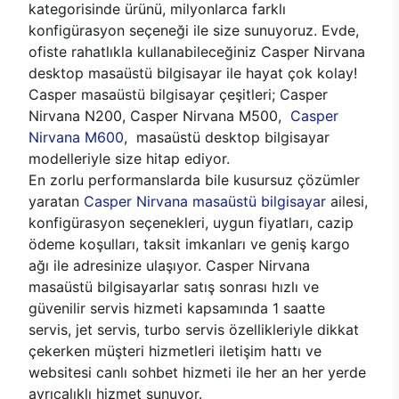
kategorisinde ürünü, milyonlarca farklı
konfigürasyon seçeneği ile size sunuyoruz. Evde,
ofiste rahatlıkla kullanabileceğiniz Casper Nirvana
desktop masaüstü bilgisayar ile hayat çok kolay!
Casper masaüstü bilgisayar çeşitleri; Casper
Nirvana N200, Casper Nirvana M500,
Casper
Nirvana M600
, masaüstü desktop bilgisayar
modelleriyle size hitap ediyor.
En zorlu performanslarda bile kusursuz çözümler
yaratan
Casper Nirvana masaüstü bilgisayar
ailesi,
konfigürasyon seçenekleri, uygun fiyatları, cazip
ödeme koşulları, taksit imkanları ve geniş kargo
ağı ile adresinize ulaşıyor. Casper Nirvana
masaüstü bilgisayarlar satış sonrası hızlı ve
güvenilir servis hizmeti kapsamında 1 saatte
servis, jet servis, turbo servis özellikleriyle dikkat
çekerken müşteri hizmetleri iletişim hattı ve
websitesi canlı sohbet hizmeti ile her an her yerde
ayrıcalıklı hizmet sunuyor.