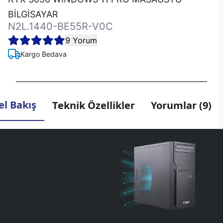
BİLGİSAYAR
N2L.1440-BE55R-V0C
9 Yorum
Kargo Bedava
l Bakış
Teknik Özellikler
Yorumlar (9)