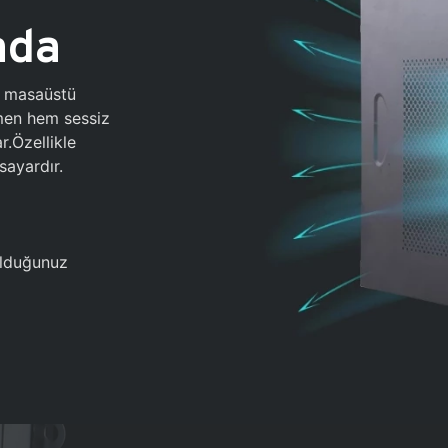
ada
0 masaüstü
ğmen hem sessiz
.Özellikle
sayardır.
 olduğunuz