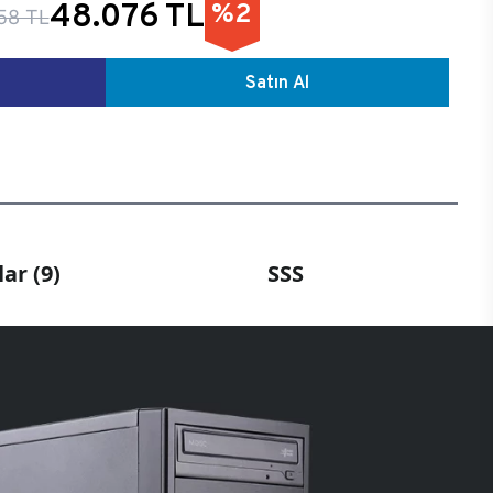
48.076 TL
%2
58 TL
Satın Al
ar (9)
SSS