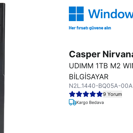
Casper Nirva
UDIMM 1TB M2 W
BİLGİSAYAR
N2L.1440-BQ05A-00A
9 Yorum
Kargo Bedava