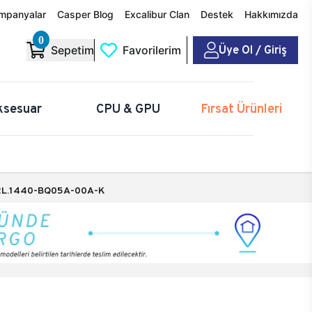
mpanyalar
Casper Blog
Excalibur Clan
Destek
Hakkımızda
0
Üye Ol / Giriş
Sepetim
Favorilerim
ksesuar
CPU & GPU
Fırsat Ürünleri
L.1440-BQ05A-00A-K