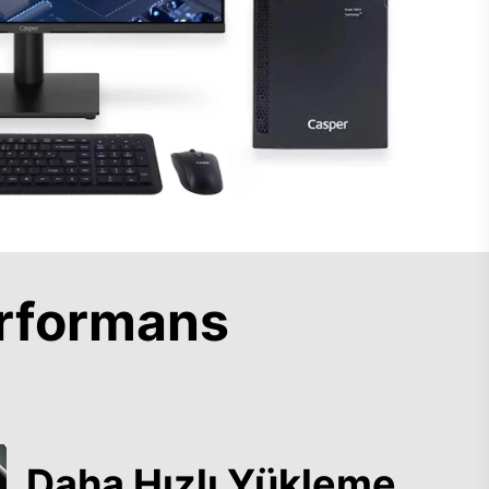
rformans
Daha Hızlı Yükleme