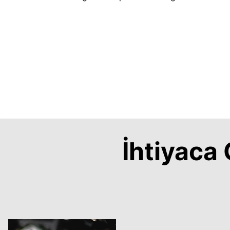
İhtiyac