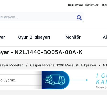
Kurumsal Çözümler
Ka
yar
Oyun Bilgisayarı
Monitör
A
sayar - N2L.1440-BQ05A-00A-K
sayar Modelleri
Casper Nirvana N200 Masaüstü Bilgisayar
N2