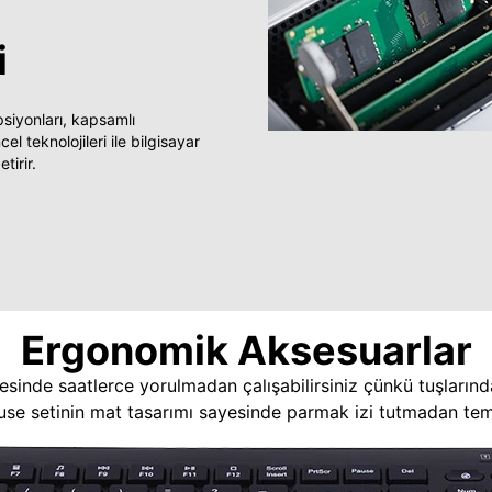
i
yonları, kapsamlı
 teknolojileri ile bilgisayar
tirir.
Ergonomik Aksesuarlar
esinde saatlerce yorulmadan çalışabilirsiniz çünkü tuşlarınd
use setinin mat tasarımı sayesinde parmak izi tutmadan temi