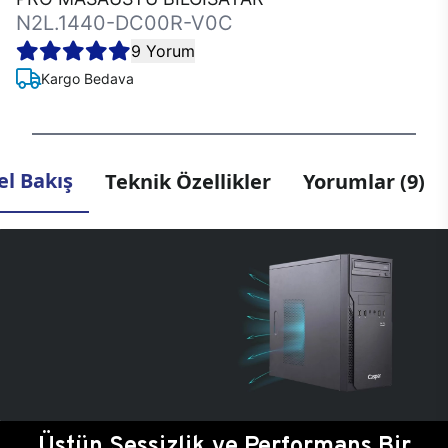
N2L.1440-DC00R-V0C
9 Yorum
Kargo Bedava
l Bakış
Teknik Özellikler
Yorumlar (9)
Üstün Sessizlik ve Performans Bir