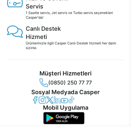
Servis
1 Saatte servis, Jet servis ve Turbo servis seçenekleri
Casper'da!
Canlı Destek
Hizmeti
Ürünlerinizle ilgili Casper Canlı Destek hizmeti her daim
sizinle.
Müşteri Hizmetleri
(0850) 250 77 77
Sosyal Medyada Casper
Casper Facebook
Casper Instagram
Casper Twitter
Casper LinkedIn
Casper YouTube
Casper TikTok
Mobil Uygulama