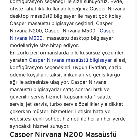
konfigürasyon seçeneği ile size sunuyoruz. Evde,
ofiste rahatlıkla kullanabileceğiniz Casper Nirvana
desktop masaüstü bilgisayar ile hayat çok kolay!
Casper masaüstü bilgisayar çeşitleri; Casper
Nirvana N200, Casper Nirvana M500,
Casper
Nirvana M600
, masaüstü desktop bilgisayar
modelleriyle size hitap ediyor.
En zorlu performanslarda bile kusursuz çözümler
yaratan
Casper Nirvana masaüstü bilgisayar
ailesi,
konfigürasyon seçenekleri, uygun fiyatları, cazip
ödeme koşulları, taksit imkanları ve geniş kargo
ağı ile adresinize ulaşıyor. Casper Nirvana
masaüstü bilgisayarlar satış sonrası hızlı ve
güvenilir servis hizmeti kapsamında 1 saatte
servis, jet servis, turbo servis özellikleriyle dikkat
çekerken müşteri hizmetleri iletişim hattı ve
websitesi canlı sohbet hizmeti ile her an her yerde
ayrıcalıklı hizmet sunuyor.
Casper Nirvana N200 Masaüstü