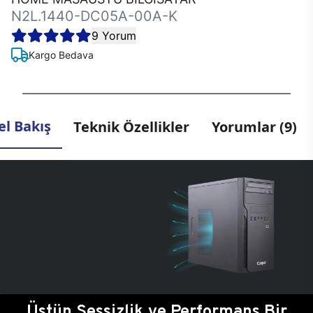
N2L.1440-DC05A-00A-K
9 Yorum
Kargo Bedava
l Bakış
Teknik Özellikler
Yorumlar (9)
Üstün Sessizlik ve Performans Bir