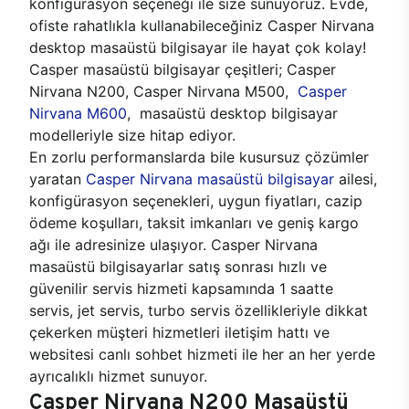
konfigürasyon seçeneği ile size sunuyoruz. Evde,
ofiste rahatlıkla kullanabileceğiniz Casper Nirvana
desktop masaüstü bilgisayar ile hayat çok kolay!
Casper masaüstü bilgisayar çeşitleri; Casper
Nirvana N200, Casper Nirvana M500,
Casper
Nirvana M600
, masaüstü desktop bilgisayar
modelleriyle size hitap ediyor.
En zorlu performanslarda bile kusursuz çözümler
yaratan
Casper Nirvana masaüstü bilgisayar
ailesi,
konfigürasyon seçenekleri, uygun fiyatları, cazip
ödeme koşulları, taksit imkanları ve geniş kargo
ağı ile adresinize ulaşıyor. Casper Nirvana
masaüstü bilgisayarlar satış sonrası hızlı ve
güvenilir servis hizmeti kapsamında 1 saatte
servis, jet servis, turbo servis özellikleriyle dikkat
çekerken müşteri hizmetleri iletişim hattı ve
websitesi canlı sohbet hizmeti ile her an her yerde
ayrıcalıklı hizmet sunuyor.
Casper Nirvana N200 Masaüstü