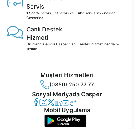
Servis
1 Saatte servis, Jet servis ve Turbo servis seçenekleri
Casper'da!
Canlı Destek
Hizmeti
Ürünlerinizle ilgili Casper Canlı Destek hizmeti her daim
sizinle.
Müşteri Hizmetleri
(0850) 250 77 77
Sosyal Medyada Casper
Casper Facebook
Casper Instagram
Casper Twitter
Casper LinkedIn
Casper YouTube
Casper TikTok
Mobil Uygulama