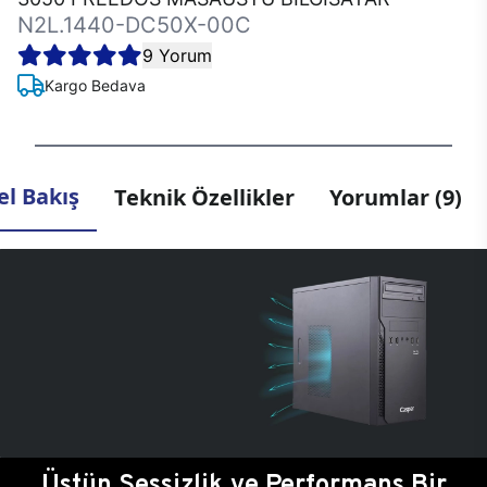
N2L.1440-DC50X-00C
9 Yorum
Kargo Bedava
l Bakış
Teknik Özellikler
Yorumlar (9)
Üstün Sessizlik ve Performans Bir