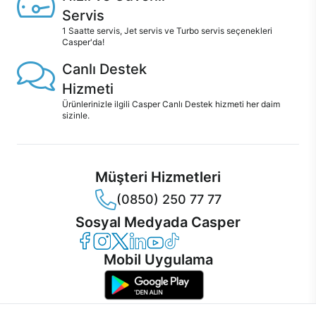
Servis
1 Saatte servis, Jet servis ve Turbo servis seçenekleri
Casper'da!
Canlı Destek
Hizmeti
Ürünlerinizle ilgili Casper Canlı Destek hizmeti her daim
sizinle.
Müşteri Hizmetleri
(0850) 250 77 77
Sosyal Medyada Casper
Casper Facebook
Casper Instagram
Casper Twitter
Casper LinkedIn
Casper YouTube
Casper TikTok
Mobil Uygulama