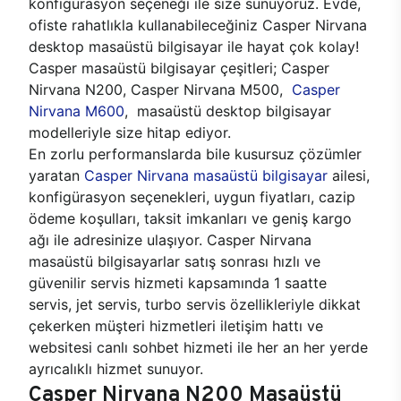
konfigürasyon seçeneği ile size sunuyoruz. Evde,
ofiste rahatlıkla kullanabileceğiniz Casper Nirvana
desktop masaüstü bilgisayar ile hayat çok kolay!
Casper masaüstü bilgisayar çeşitleri; Casper
Nirvana N200, Casper Nirvana M500,
Casper
Nirvana M600
, masaüstü desktop bilgisayar
modelleriyle size hitap ediyor.
En zorlu performanslarda bile kusursuz çözümler
yaratan
Casper Nirvana masaüstü bilgisayar
ailesi,
konfigürasyon seçenekleri, uygun fiyatları, cazip
ödeme koşulları, taksit imkanları ve geniş kargo
ağı ile adresinize ulaşıyor. Casper Nirvana
masaüstü bilgisayarlar satış sonrası hızlı ve
güvenilir servis hizmeti kapsamında 1 saatte
servis, jet servis, turbo servis özellikleriyle dikkat
çekerken müşteri hizmetleri iletişim hattı ve
websitesi canlı sohbet hizmeti ile her an her yerde
ayrıcalıklı hizmet sunuyor.
Casper Nirvana N200 Masaüstü