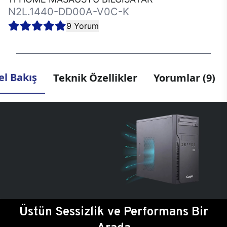
N2L.1440-DD00A-V0C-K
9 Yorum
l Bakış
Teknik Özellikler
Yorumlar (9)
Üstün Sessizlik ve Performans Bir