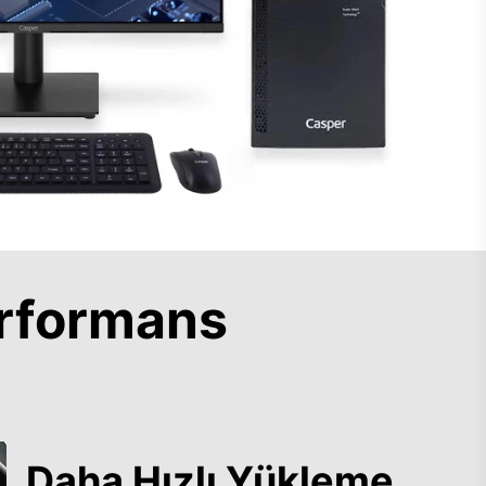
rformans
Daha Hızlı Yükleme