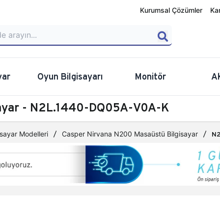
Kurumsal Çözümler
Ka
yar
Oyun Bilgisayarı
Monitör
A
sayar - N2L.1440-DQ05A-V0A-K
sayar Modelleri
Casper Nirvana N200 Masaüstü Bilgisayar
N2