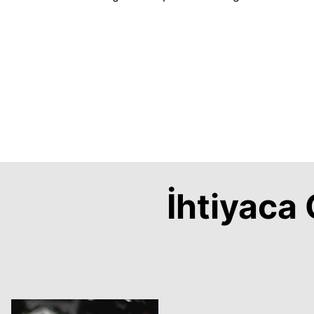
İhtiyac