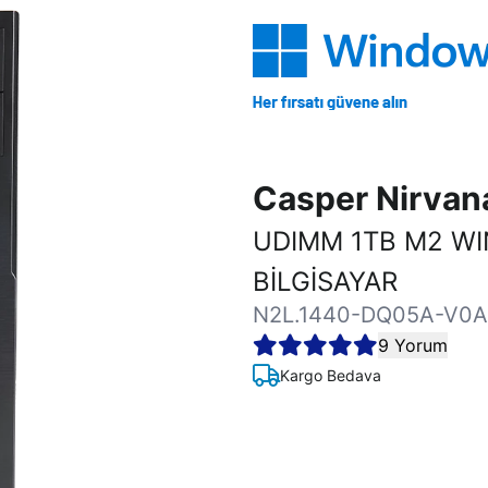
Casper Nirva
UDIMM 1TB M2 W
BİLGİSAYAR
N2L.1440-DQ05A-V0A
9 Yorum
Kargo Bedava