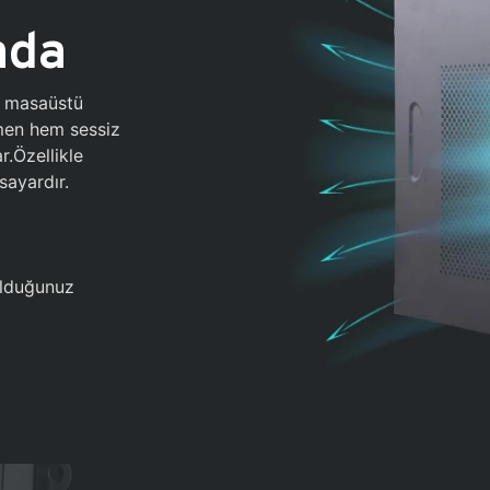
ada
0 masaüstü
ğmen hem sessiz
.Özellikle
sayardır.
 olduğunuz