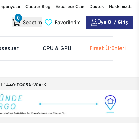
mpanyalar
Casper Blog
Excalibur Clan
Destek
Hakkımızda
0
Üye Ol / Giriş
Sepetim
Favorilerim
ksesuar
CPU & GPU
Fırsat Ürünleri
L.1440-DQ05A-V0A-K