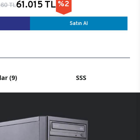
61.015 TL
%2
260 TL
Satın Al
ar (9)
SSS