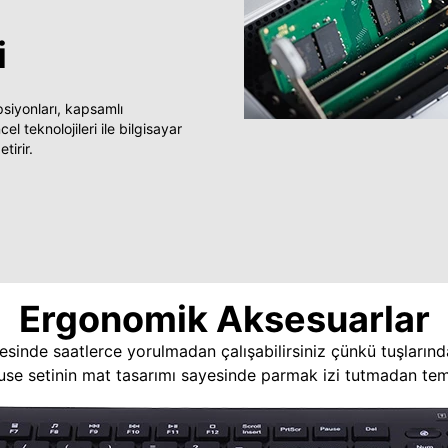
i
yonları, kapsamlı
 teknolojileri ile bilgisayar
tirir.
Ergonomik Aksesuarlar
esinde saatlerce yorulmadan çalışabilirsiniz çünkü tuşlarınd
use setinin mat tasarımı sayesinde parmak izi tutmadan temi