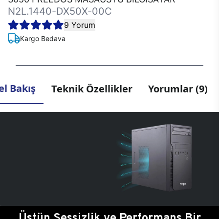
N2L.1440-DX50X-00C
9 Yorum
Kargo Bedava
l Bakış
Teknik Özellikler
Yorumlar (9)
Üstün Sessizlik ve Performans Bir