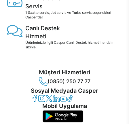
Servis
1 Saatte servis, Jet servis ve Turbo servis seçenekleri
Casper'da!
Canlı Destek
Hizmeti
Ürünlerinizle ilgili Casper Canlı Destek hizmeti her daim
sizinle.
Müşteri Hizmetleri
(0850) 250 77 77
Sosyal Medyada Casper
Casper Facebook
Casper Instagram
Casper Twitter
Casper LinkedIn
Casper YouTube
Casper TikTok
Mobil Uygulama