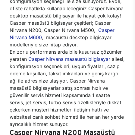
konfigürasyon seçeneği ile size sunuyoruz. Evde,
ofiste rahatlıkla kullanabileceğiniz Casper Nirvana
desktop masaüstü bilgisayar ile hayat çok kolay!
Casper masaüstü bilgisayar çeşitleri; Casper
Nirvana N200, Casper Nirvana M500,
Casper
Nirvana M600
, masaüstü desktop bilgisayar
modelleriyle size hitap ediyor.
En zorlu performanslarda bile kusursuz çözümler
yaratan
Casper Nirvana masaüstü bilgisayar
ailesi,
konfigürasyon seçenekleri, uygun fiyatları, cazip
ödeme koşulları, taksit imkanları ve geniş kargo
ağı ile adresinize ulaşıyor. Casper Nirvana
masaüstü bilgisayarlar satış sonrası hızlı ve
güvenilir servis hizmeti kapsamında 1 saatte
servis, jet servis, turbo servis özellikleriyle dikkat
çekerken müşteri hizmetleri iletişim hattı ve
websitesi canlı sohbet hizmeti ile her an her yerde
ayrıcalıklı hizmet sunuyor.
Casper Nirvana N200 Masaüstü