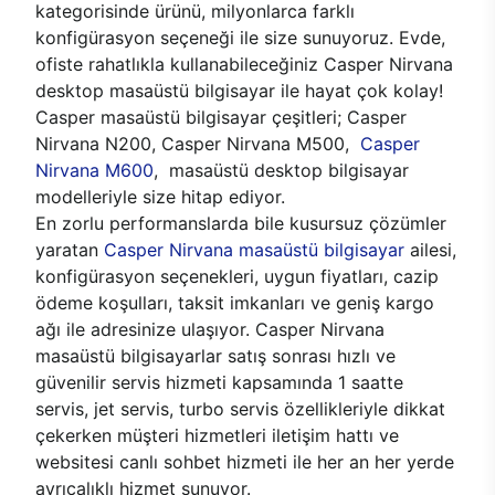
kategorisinde ürünü, milyonlarca farklı
konfigürasyon seçeneği ile size sunuyoruz. Evde,
ofiste rahatlıkla kullanabileceğiniz Casper Nirvana
desktop masaüstü bilgisayar ile hayat çok kolay!
Casper masaüstü bilgisayar çeşitleri; Casper
Nirvana N200, Casper Nirvana M500,
Casper
Nirvana M600
, masaüstü desktop bilgisayar
modelleriyle size hitap ediyor.
En zorlu performanslarda bile kusursuz çözümler
yaratan
Casper Nirvana masaüstü bilgisayar
ailesi,
konfigürasyon seçenekleri, uygun fiyatları, cazip
ödeme koşulları, taksit imkanları ve geniş kargo
ağı ile adresinize ulaşıyor. Casper Nirvana
masaüstü bilgisayarlar satış sonrası hızlı ve
güvenilir servis hizmeti kapsamında 1 saatte
servis, jet servis, turbo servis özellikleriyle dikkat
çekerken müşteri hizmetleri iletişim hattı ve
websitesi canlı sohbet hizmeti ile her an her yerde
ayrıcalıklı hizmet sunuyor.