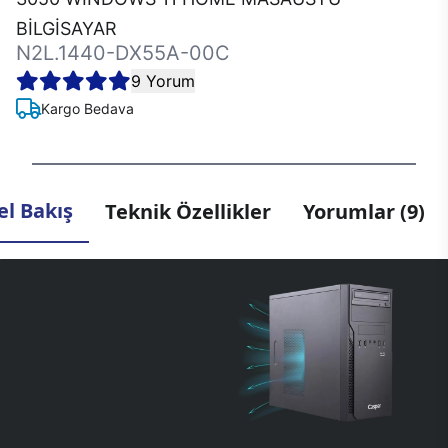
BİLGİSAYAR
N2L.1440-DX55A-00C
9 Yorum
Kargo Bedava
l Bakış
Teknik Özellikler
Yorumlar (9)