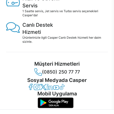
Servis
1 Saatte servis, Jet servis ve Turbo servis seçenekleri
Casper'da!
Canlı Destek
Hizmeti
Ürünlerinizle ilgili Casper Canlı Destek hizmeti her daim
sizinle.
Müşteri Hizmetleri
(0850) 250 77 77
Sosyal Medyada Casper
Casper Facebook
Casper Instagram
Casper Twitter
Casper LinkedIn
Casper YouTube
Casper TikTok
Mobil Uygulama