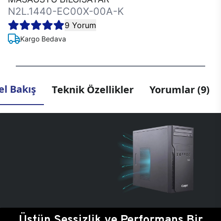
N2L.1440-EC00X-00A-K
9 Yorum
Kargo Bedava
l Bakış
Teknik Özellikler
Yorumlar (9)
Üstün Sessizlik ve Performans Bir