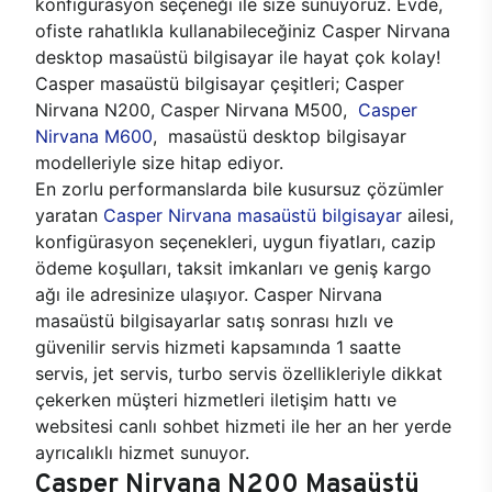
konfigürasyon seçeneği ile size sunuyoruz. Evde,
ofiste rahatlıkla kullanabileceğiniz Casper Nirvana
desktop masaüstü bilgisayar ile hayat çok kolay!
Casper masaüstü bilgisayar çeşitleri; Casper
Nirvana N200, Casper Nirvana M500,
Casper
Nirvana M600
, masaüstü desktop bilgisayar
modelleriyle size hitap ediyor.
En zorlu performanslarda bile kusursuz çözümler
yaratan
Casper Nirvana masaüstü bilgisayar
ailesi,
konfigürasyon seçenekleri, uygun fiyatları, cazip
ödeme koşulları, taksit imkanları ve geniş kargo
ağı ile adresinize ulaşıyor. Casper Nirvana
masaüstü bilgisayarlar satış sonrası hızlı ve
güvenilir servis hizmeti kapsamında 1 saatte
servis, jet servis, turbo servis özellikleriyle dikkat
çekerken müşteri hizmetleri iletişim hattı ve
websitesi canlı sohbet hizmeti ile her an her yerde
ayrıcalıklı hizmet sunuyor.
Casper Nirvana N200 Masaüstü