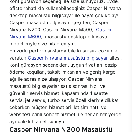
konfigürasyon seçeneği ile size sunuyoruz. Evde,
ofiste rahatlıkla kullanabileceğiniz Casper Nirvana
desktop masaüstü bilgisayar ile hayat çok kolay!
Casper masaüstü bilgisayar çeşitleri; Casper
Nirvana N200, Casper Nirvana M500,
Casper
Nirvana M600
, masaüstü desktop bilgisayar
modelleriyle size hitap ediyor.
En zorlu performanslarda bile kusursuz çözümler
yaratan
Casper Nirvana masaüstü bilgisayar
ailesi,
konfigürasyon seçenekleri, uygun fiyatları, cazip
ödeme koşulları, taksit imkanları ve geniş kargo
ağı ile adresinize ulaşıyor. Casper Nirvana
masaüstü bilgisayarlar satış sonrası hızlı ve
güvenilir servis hizmeti kapsamında 1 saatte
servis, jet servis, turbo servis özellikleriyle dikkat
çekerken müşteri hizmetleri iletişim hattı ve
websitesi canlı sohbet hizmeti ile her an her yerde
ayrıcalıklı hizmet sunuyor.
Casper Nirvana N200 Masaüstü