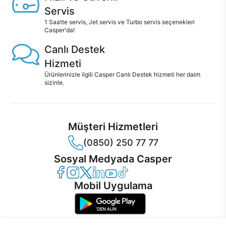
Servis
1 Saatte servis, Jet servis ve Turbo servis seçenekleri
Casper'da!
Canlı Destek
Hizmeti
Ürünlerinizle ilgili Casper Canlı Destek hizmeti her daim
sizinle.
Müşteri Hizmetleri
(0850) 250 77 77
Sosyal Medyada Casper
Casper Facebook
Casper Instagram
Casper Twitter
Casper LinkedIn
Casper YouTube
Casper TikTok
Mobil Uygulama