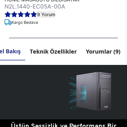
N2L.1440-EC05A-00A
9 Yorum
Kargo Bedava
l Bakış
Teknik Özellikler
Yorumlar (9)
Üstün Sessizlik ve Performans Bir