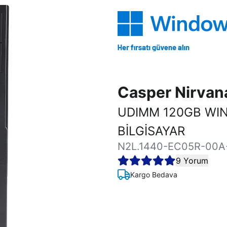
Casper Nirva
UDIMM 120GB WI
BİLGİSAYAR
N2L.1440-EC05R-00A
9 Yorum
Kargo Bedava