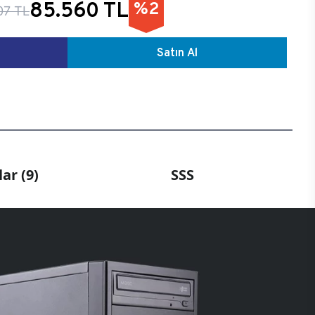
85.560 TL
%2
07 TL
Satın Al
ar (9)
SSS