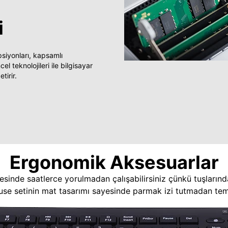
i
yonları, kapsamlı
 teknolojileri ile bilgisayar
tirir.
Ergonomik Aksesuarlar
esinde saatlerce yorulmadan çalışabilirsiniz çünkü tuşlarınd
use setinin mat tasarımı sayesinde parmak izi tutmadan temi