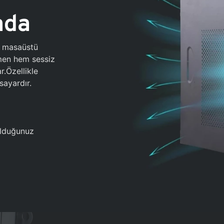
ada
0 masaüstü
ğmen hem sessiz
.Özellikle
sayardır.
 olduğunuz