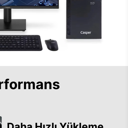
rformans
Daha Hızlı Yükleme