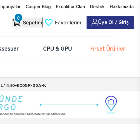
mpanyalar
Casper Blog
Excalibur Clan
Destek
Hakkımızda
0
Üye Ol / Giriş
Sepetim
Favorilerim
ksesuar
CPU & GPU
Fırsat Ürünleri
L.1440-EC05R-00A-K