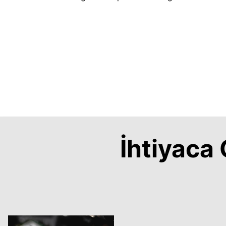
İhtiyac