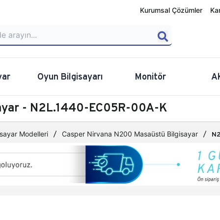
Kurumsal Çözümler
Ka
yar
Oyun Bilgisayarı
Monitör
A
sayar - N2L.1440-EC05R-00A-K
sayar Modelleri
Casper Nirvana N200 Masaüstü Bilgisayar
N2