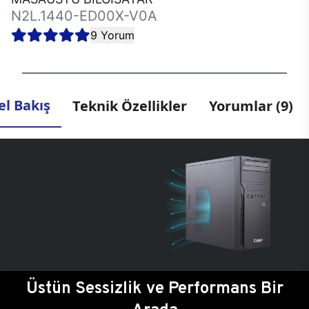
N2L.1440-ED00X-V0A
9 Yorum
l Bakış
Teknik Özellikler
Yorumlar (9)
Üstün Sessizlik ve Performans Bir