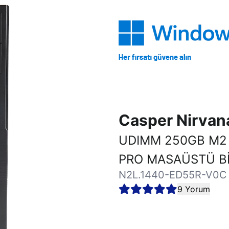
Casper Nirva
UDIMM 250GB M2 
PRO MASAÜSTÜ Bİ
N2L.1440-ED55R-V0C
9 Yorum