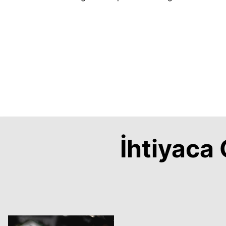
İhtiyac