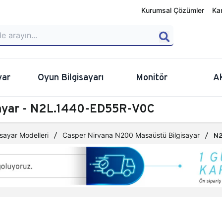
Kurumsal Çözümler
Ka
yar
Oyun Bilgisayarı
Monitör
A
sayar - N2L.1440-ED55R-V0C
sayar Modelleri
Casper Nirvana N200 Masaüstü Bilgisayar
N2