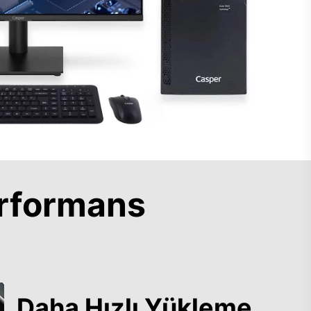
rformans
Daha Hızlı Yükleme