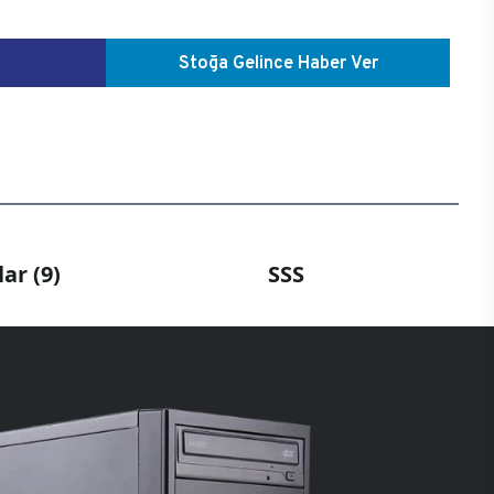
Stoğa Gelince Haber Ver
ar (9)
SSS