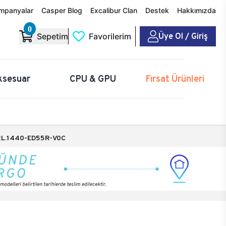
mpanyalar
Casper Blog
Excalibur Clan
Destek
Hakkımızda
0
Üye Ol / Giriş
Sepetim
Favorilerim
ksesuar
CPU & GPU
Fırsat Ürünleri
L.1440-ED55R-V0C