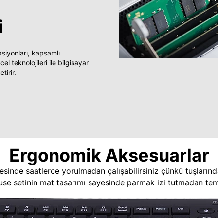
i
yonları, kapsamlı
 teknolojileri ile bilgisayar
tirir.
Ergonomik Aksesuarlar
esinde saatlerce yorulmadan çalışabilirsiniz çünkü tuşlarınd
use setinin mat tasarımı sayesinde parmak izi tutmadan temi