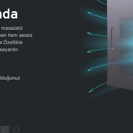
ada
0 masaüstü
ğmen hem sessiz
.Özellikle
sayardır.
 olduğunuz