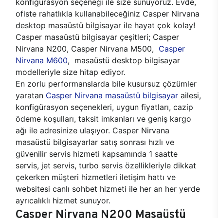
konfigürasyon seçeneği ile size sunuyoruz. Evde,
ofiste rahatlıkla kullanabileceğiniz Casper Nirvana
desktop masaüstü bilgisayar ile hayat çok kolay!
Casper masaüstü bilgisayar çeşitleri; Casper
Nirvana N200, Casper Nirvana M500,
Casper
Nirvana M600
, masaüstü desktop bilgisayar
modelleriyle size hitap ediyor.
En zorlu performanslarda bile kusursuz çözümler
yaratan
Casper Nirvana masaüstü bilgisayar
ailesi,
konfigürasyon seçenekleri, uygun fiyatları, cazip
ödeme koşulları, taksit imkanları ve geniş kargo
ağı ile adresinize ulaşıyor. Casper Nirvana
masaüstü bilgisayarlar satış sonrası hızlı ve
güvenilir servis hizmeti kapsamında 1 saatte
servis, jet servis, turbo servis özellikleriyle dikkat
çekerken müşteri hizmetleri iletişim hattı ve
websitesi canlı sohbet hizmeti ile her an her yerde
ayrıcalıklı hizmet sunuyor.
Casper Nirvana N200 Masaüstü