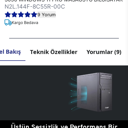
N2L.144F-8C55R-00C
9 Yorum
Kargo Bedava
l Bakış
Teknik Özellikler
Yorumlar (9)
Üstün Sessizlik ve Performans Bir