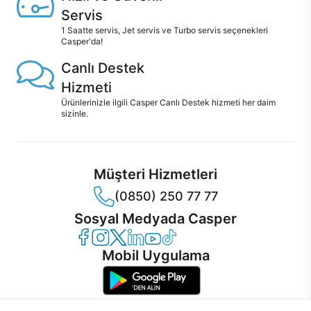
Servis
1 Saatte servis, Jet servis ve Turbo servis seçenekleri
Casper'da!
Canlı Destek
Hizmeti
Ürünlerinizle ilgili Casper Canlı Destek hizmeti her daim
sizinle.
Müşteri Hizmetleri
(0850) 250 77 77
Sosyal Medyada Casper
Casper Facebook
Casper Instagram
Casper Twitter
Casper LinkedIn
Casper YouTube
Casper TikTok
Mobil Uygulama