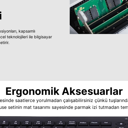
i
yonları, kapsamlı
 teknolojileri ile bilgisayar
tirir.
Ergonomik Aksesuarlar
esinde saatlerce yorulmadan çalışabilirsiniz çünkü tuşlarınd
use setinin mat tasarımı sayesinde parmak izi tutmadan temi