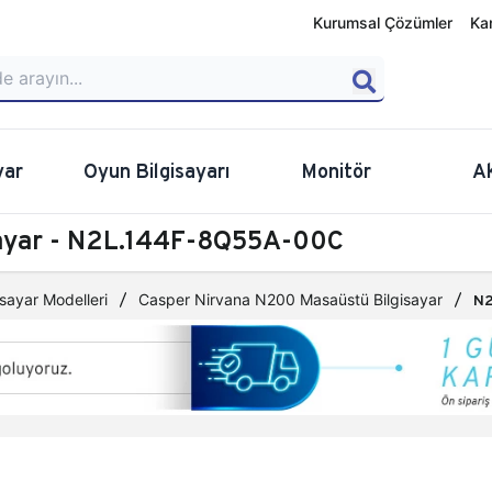
Kurumsal Çözümler
Ka
yar
Oyun Bilgisayarı
Monitör
A
sayar - N2L.144F-8Q55A-00C
sayar Modelleri
Casper Nirvana N200 Masaüstü Bilgisayar
N2