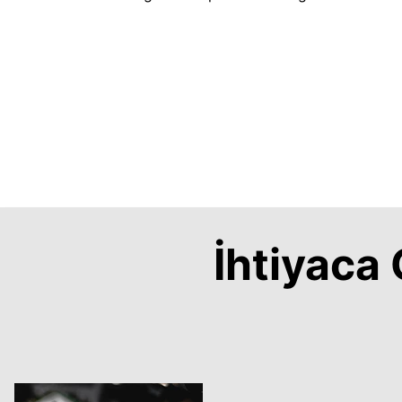
İhtiyac