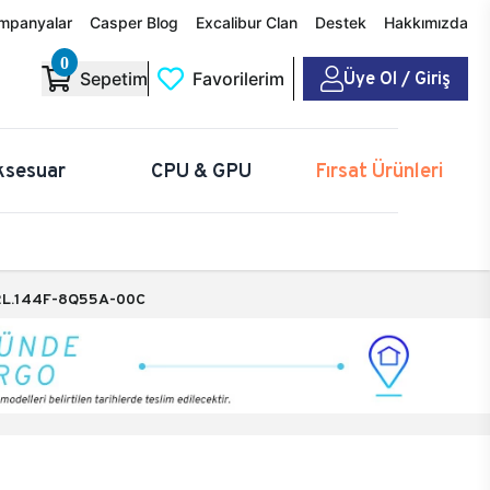
mpanyalar
Casper Blog
Excalibur Clan
Destek
Hakkımızda
0
Üye Ol / Giriş
Sepetim
Favorilerim
ksesuar
CPU & GPU
Fırsat Ürünleri
L.144F-8Q55A-00C