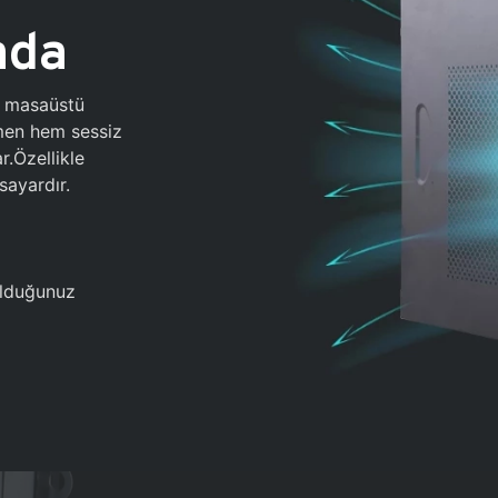
ada
0 masaüstü
ğmen hem sessiz
.Özellikle
sayardır.
 olduğunuz