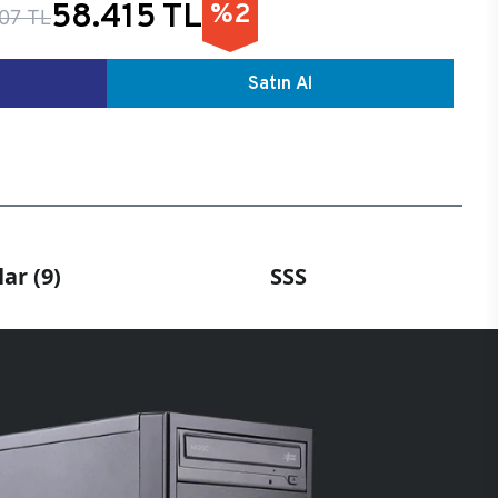
58.415 TL
%2
07 TL
Satın Al
ar (9)
SSS