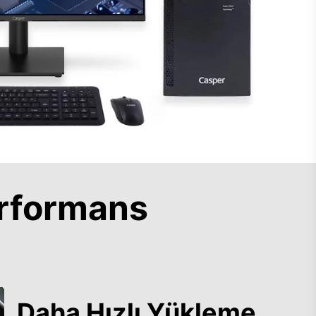
rformans
Daha Hızlı Yükleme