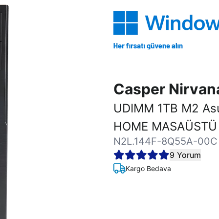
Casper Nirva
UDIMM 1TB M2 As
HOME MASAÜSTÜ 
N2L.144F-8Q55A-00C
9 Yorum
Kargo Bedava