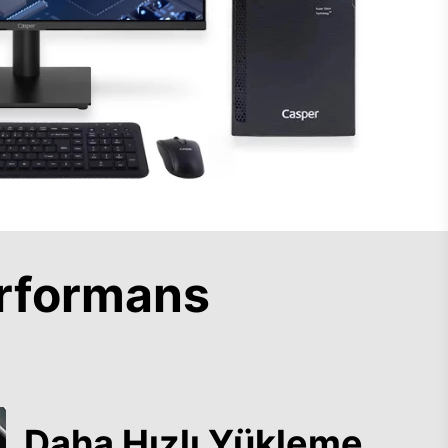
rformans
Daha Hızlı Yükleme