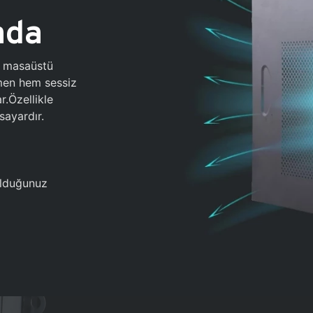
ada
0 masaüstü
ğmen hem sessiz
.Özellikle
sayardır.
 olduğunuz