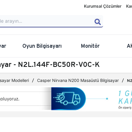
Kurumsal Çözümler
Ka
yar
Oyun Bilgisayarı
Monitör
A
sayar - N2L.144F-BC50R-V0C-K
sayar Modelleri
Casper Nirvana N200 Masaüstü Bilgisayar
N2