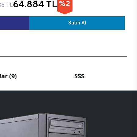
64.884 TL
%2
08 TL
Satın Al
ar (9)
SSS