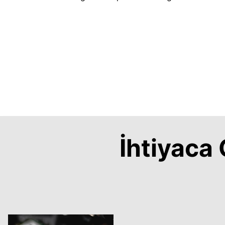
İhtiyac