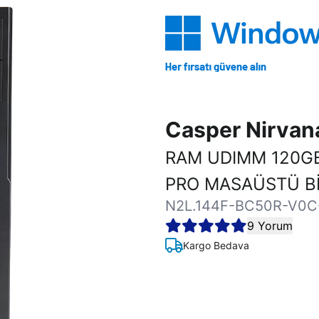
Casper Nirva
RAM UDIMM 120GB
PRO MASAÜSTÜ Bİ
N2L.144F-BC50R-V0C
9 Yorum
Kargo Bedava