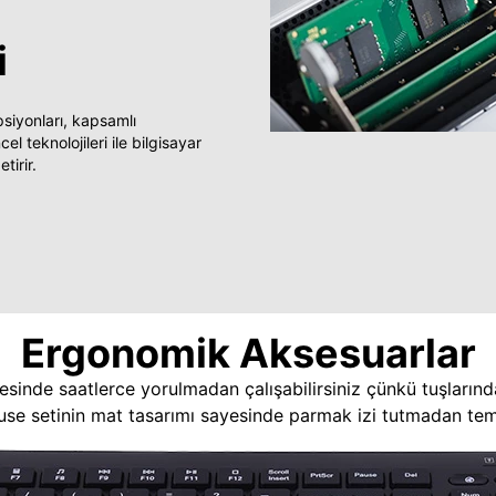
i
yonları, kapsamlı
 teknolojileri ile bilgisayar
tirir.
Ergonomik Aksesuarlar
esinde saatlerce yorulmadan çalışabilirsiniz çünkü tuşlarınd
use setinin mat tasarımı sayesinde parmak izi tutmadan temi