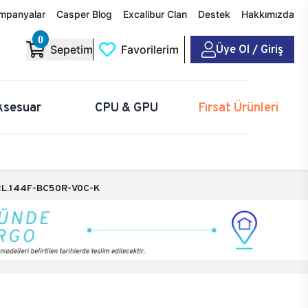
mpanyalar
Casper Blog
Excalibur Clan
Destek
Hakkımızda
0
Üye Ol / Giriş
Sepetim
Favorilerim
ksesuar
CPU & GPU
Fırsat Ürünleri
L.144F-BC50R-V0C-K