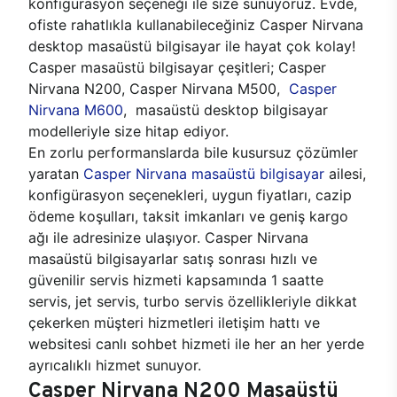
konfigürasyon seçeneği ile size sunuyoruz. Evde,
ofiste rahatlıkla kullanabileceğiniz Casper Nirvana
desktop masaüstü bilgisayar ile hayat çok kolay!
Casper masaüstü bilgisayar çeşitleri; Casper
Nirvana N200, Casper Nirvana M500,
Casper
Nirvana M600
, masaüstü desktop bilgisayar
modelleriyle size hitap ediyor.
En zorlu performanslarda bile kusursuz çözümler
yaratan
Casper Nirvana masaüstü bilgisayar
ailesi,
konfigürasyon seçenekleri, uygun fiyatları, cazip
ödeme koşulları, taksit imkanları ve geniş kargo
ağı ile adresinize ulaşıyor. Casper Nirvana
masaüstü bilgisayarlar satış sonrası hızlı ve
güvenilir servis hizmeti kapsamında 1 saatte
servis, jet servis, turbo servis özellikleriyle dikkat
çekerken müşteri hizmetleri iletişim hattı ve
websitesi canlı sohbet hizmeti ile her an her yerde
ayrıcalıklı hizmet sunuyor.
Casper Nirvana N200 Masaüstü