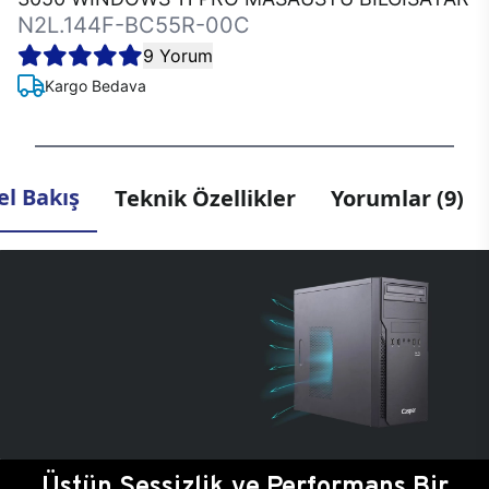
N2L.144F-BC55R-00C
9 Yorum
Kargo Bedava
l Bakış
Teknik Özellikler
Yorumlar (9)
Üstün Sessizlik ve Performans Bir