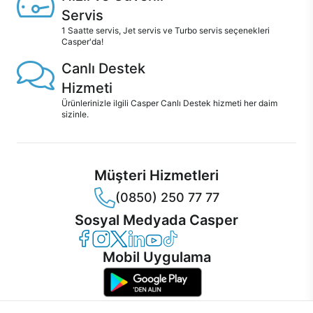
Servis
1 Saatte servis, Jet servis ve Turbo servis seçenekleri
Casper'da!
Canlı Destek
Hizmeti
Ürünlerinizle ilgili Casper Canlı Destek hizmeti her daim
sizinle.
Müşteri Hizmetleri
(0850) 250 77 77
Sosyal Medyada Casper
Casper Facebook
Casper Instagram
Casper Twitter
Casper LinkedIn
Casper YouTube
Casper TikTok
Mobil Uygulama